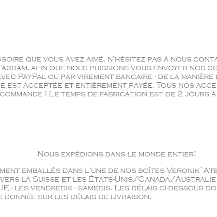
ssoire que vous avez aimé, n'hésitez pas à nous con
nstagram, afin que nous puissions vous envoyer nos
ec PayPal ou par virement bancaire - de la manière 
e est acceptée et entièrement payée. Tous nos acce
ommande ! Le temps de fabrication est de 2 jours à 
Nous expédions dans le monde entier!
ment emballés dans l'une de nos boîtes Veronik`Atel
n vers la Suisse et les États-Unis/Canada/Australie
UE - les vendredis - samedis. Les délais ci-dessous doi
 donnée sur les délais de livraison.