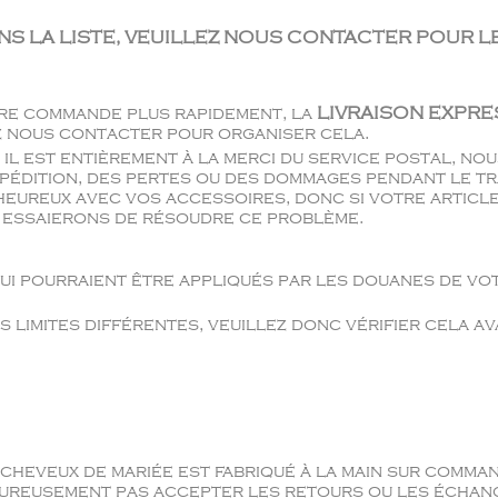
ANS LA LISTE, VEUILLEZ NOUS CONTACTER POUR LE
tre commande plus rapidement, la
LIVRAISON EXPRE
z nous contacter pour organiser cela.
, il est entièrement à la merci du service postal, n
pédition, des pertes ou des dommages pendant le t
eureux avec vos accessoires, donc si votre article
us essaierons de résoudre ce problème.
qui pourraient être appliqués par les douanes de vot
s limites différentes, veuillez donc vérifier cela a
heveux de mariée est fabriqué à la main sur comman
ureusement pas accepter les retours ou les échange